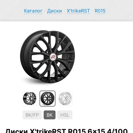
Каталог
/
Диски
/
X'trikeRST
/
R015
/
BK/FP
BK
HSL
Диски X'trikeRST R015 6×15 4/100