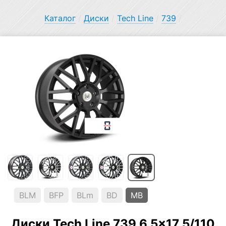
Каталог
/
Диски
/
Tech Line
/
739
/
BLM
BFP
BLm
BD
MB
Диски Tech Line 739 6.5×17 5/110