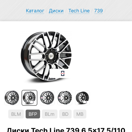
Каталог
/
Диски
/
Tech Line
/
739
/
BLM
BFP
BLm
BD
MB
Диски Tech Line 739 6.5×17 5/110