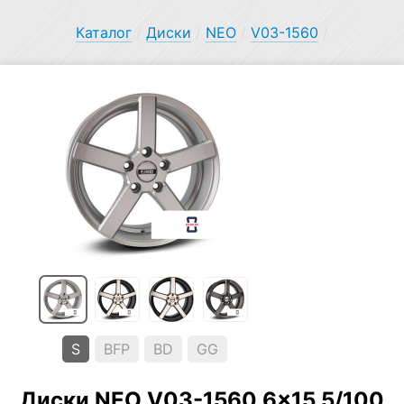
Каталог
/
Диски
/
NEO
/
V03-1560
/
S
BFP
BD
GG
Диски NEO V03-1560 6×15 5/100