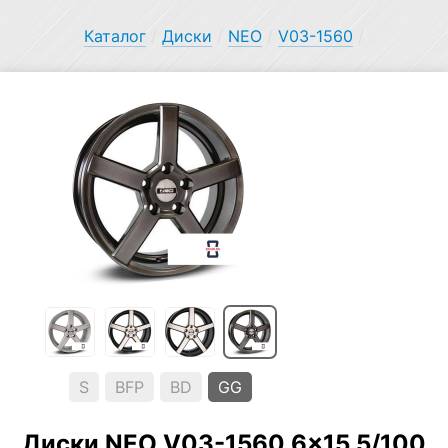
Каталог
/
Диски
/
NEO
/
V03-1560
/
S
BFP
BD
GG
Диски NEO V03-1560 6×15 5/100