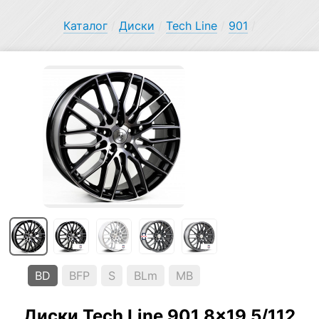
Каталог
/
Диски
/
Tech Line
/
901
/
BD
BFP
S
BLm
MB
Диски Tech Line 901 8×19 5/112