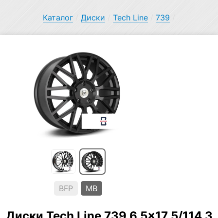
Каталог
/
Диски
/
Tech Line
/
739
/
BFP
MB
Диски Tech Line 739 6.5×17 5/114.3