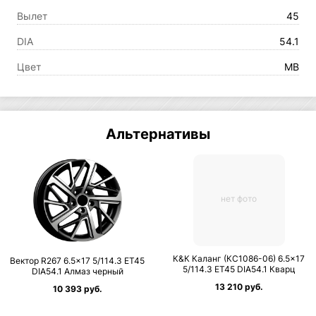
Вылет
45
DIA
54.1
Цвет
MB
Альтернативы
нет фото
К&К Каланг (КС1086-06) 6.5×17
Вектор R267 6.5×17 5/114.3 ET45
5/114.3 ET45 DIA54.1 Кварц
DIA54.1 Алмаз черный
13 210 руб.
10 393 руб.