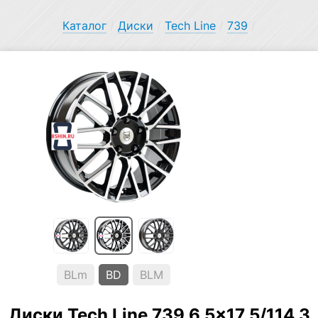
Каталог
/
Диски
/
Tech Line
/
739
/
BLm
BD
BLM
Диски Tech Line 739 6.5×17 5/114.3