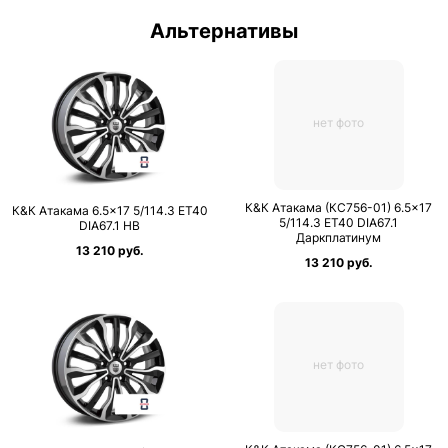
Альтернативы
нет фото
К&К Атакама (КС756-01) 6.5×17
К&К Атакама 6.5×17 5/114.3 ET40
5/114.3 ET40 DIA67.1
DIA67.1 HB
Даркплатинум
13 210 руб.
13 210 руб.
нет фото