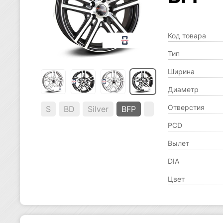
Код товара
Тип
Ширина
Диаметр
Отверстия
S
BD
Silver
BFP
PCD
Вылет
DIA
Цвет