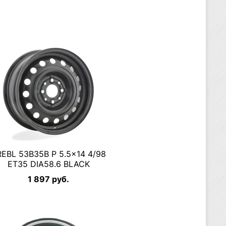
EBL 53B35B P 5.5×14 4/98
ET35 DIA58.6 BLACK
1 897 руб.