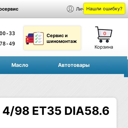
Нашли ошибку?
осервис
Личный кабинет
00-33
0
Сервис и
шиномонтаж
78-49
Корзина
Масло
Автотовары
 4/98 ET35 DIA58.6