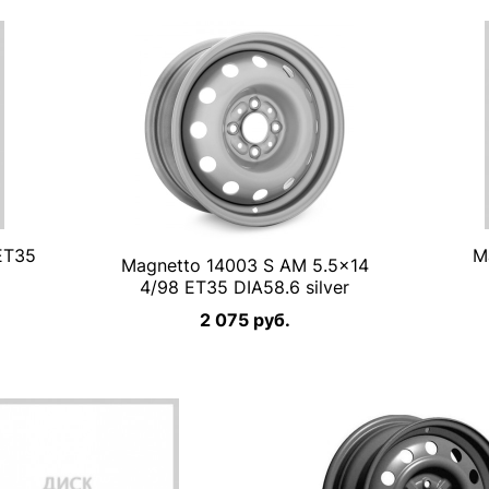
ET35
M
Magnetto 14003 S AM 5.5×14
4/98 ET35 DIA58.6 silver
2 075 руб.