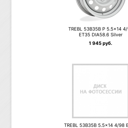
TREBL 53B35B P 5.5×14 4
ET35 DIA58.6 Silver
1 945 руб.
TREBL 53B35B 5.5×14 4/98 