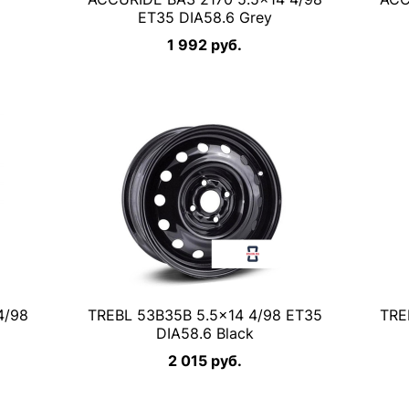
ET35 DIA58.6 Grey
1 992 руб.
4/98
TREBL 53B35B 5.5×14 4/98 ET35
TRE
DIA58.6 Black
2 015 руб.