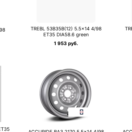
TREBL 53B35B(12) 5.5×14 4/98
TR
/98
ET35 DIA58.6 green
1 953 руб.
ET35
ACCURIDE ВАЗ 2170 5.5×14 4/98
ACC