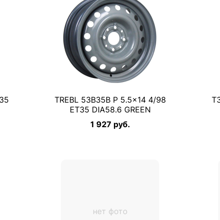
T35
TREBL 53B35B P 5.5×14 4/98
ТЗ
ET35 DIA58.6 GREEN
1 927 руб.
нет фото