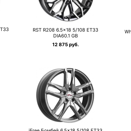
ET33
RST R208 6.5×18 5/108 ET33
Wh
DIA60.1 GB
12 875 руб.
iFree Бомбей 6.5×18 5/108 ET33