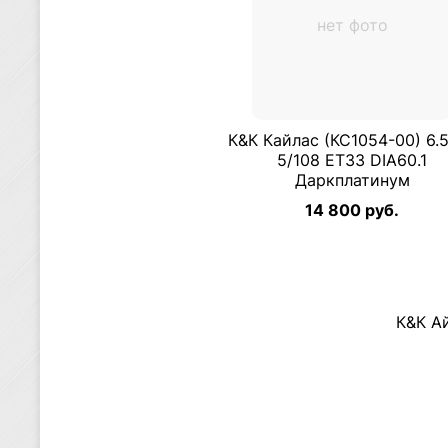
нет фото
К&К Кайлас (КС1054-00) 6.
5/108 ET33 DIA60.1
Даркплатинум
14 800 руб.
К&К Ай