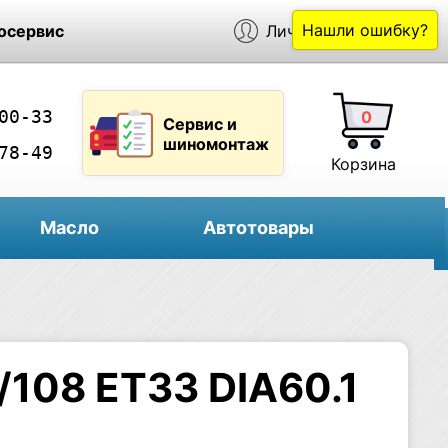
Нашли ошибку?
осервис
Личный кабинет
00-33
0
Сервис и
шиномонтаж
78-49
Корзина
Масло
Автотовары
/108 ET33 DIA60.1