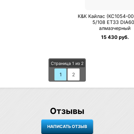
К&К Кайлас (КС1054-00
5/108 ET33 DIA60
алмазчерный
15 430 руб.
Страница 1 из 2
1
2
Отзывы