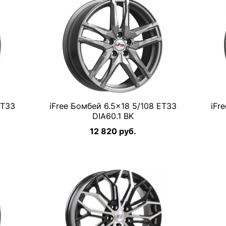
ET33
iFree Бомбей 6.5×18 5/108 ET33
iFr
DIA60.1 BK
12 820 руб.