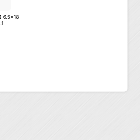
) 6.5×18
.1