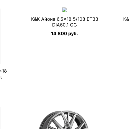
К&К Айона 6.5×18 5/108 ET33
К&
DIA60.1 GG
14 800 руб.
×18
ц