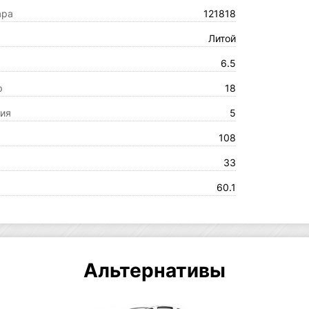
ара
121818
Литой
6.5
р
18
ия
5
108
33
60.1
Альтернативы