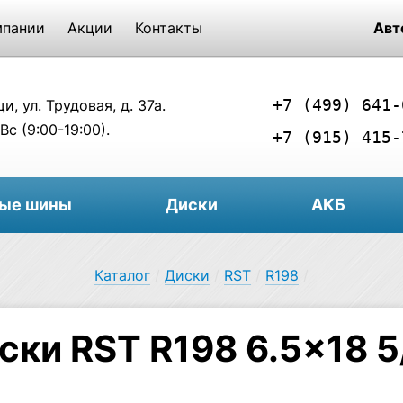
мпании
Акции
Контакты
Авт
+7 (499) 641-
, ул. Трудовая, д. 37а.
Вс (9:00-19:00).
+7 (915) 415-
вые шины
Диски
АКБ
Каталог
/
Диски
/
RST
/
R198
/
ски RST R198 6.5×18 5