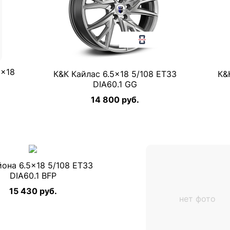
5×18
К&К Кайлас 6.5×18 5/108 ET33
К&
DIA60.1 GG
14 800 руб.
она 6.5×18 5/108 ET33
DIA60.1 BFP
15 430 руб.
нет фото