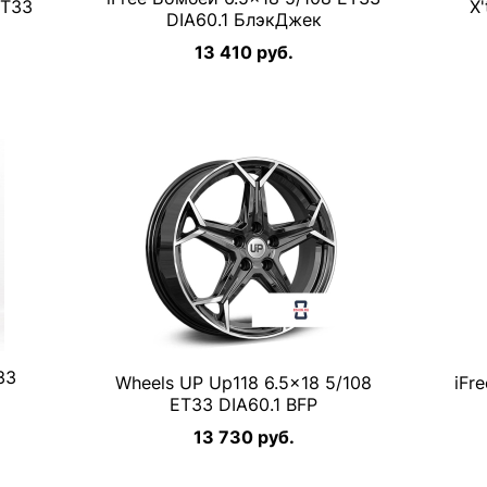
ET33
X'
DIA60.1 БлэкДжек
13 410 руб.
33
Wheels UP Up118 6.5×18 5/108
iFr
ET33 DIA60.1 BFP
13 730 руб.