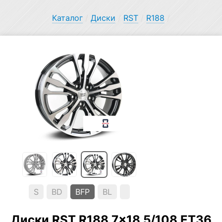
Каталог
/
Диски
/
RST
/
R188
/
S
BD
BFP
BL
Диски RST R188 7×18 5/108 ET36