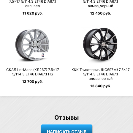
7.5×17 5/114.3 ET46 DIA67.1
5/114.3 ET46 DIA67.1
сильвер
алмаз_черный
11 620 руб.
12 450 руб.
СКАД Le-Mans (КЛ237) 7.5×17
К&К Твист-ориг. (КС697М) 7.5×17
5/114.3 ET46 DIA67.1 HS
5/114.3 ET46 DIA67.1
алмазчерный
12 700 руб.
13 840 руб.
Отзывы