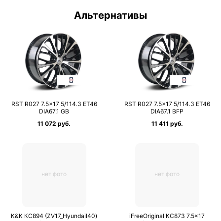
Альтернативы
RST R027 7.5×17 5/114.3 ET46
RST R027 7.5×17 5/114.3 ET46
DIA67.1 GB
DIA67.1 BFP
11 072 руб.
11 411 руб.
нет фото
нет фото
К&К КС894 (ZV17_HyundaiI40)
iFreeOriginal КС873 7.5×17