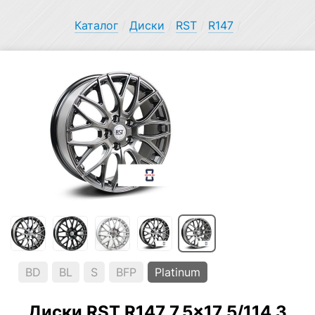
Каталог
/
Диски
/
RST
/
R147
/
BD
BL
S
BFP
Platinum
Диски RST R147 7.5×17 5/114.3