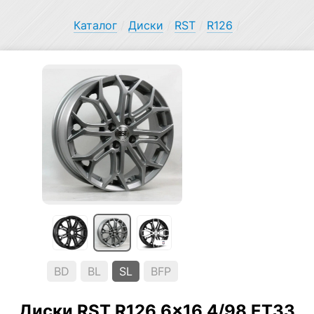
Каталог
/
Диски
/
RST
/
R126
/
BD
BL
SL
BFP
Диски RST R126 6×16 4/98 ET33