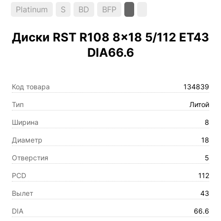
Platinum
S
BD
BFP
Диски RST R108 8×18 5/112 ET43
DIA66.6
Код товара
134839
Тип
Литой
Ширина
8
Диаметр
18
Отверстия
5
PCD
112
Вылет
43
DIA
66.6