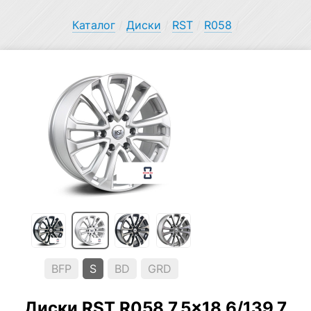
Каталог
/
Диски
/
RST
/
R058
/
BFP
S
BD
GRD
Диски RST R058 7.5×18 6/139.7