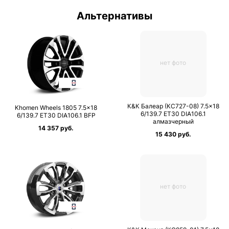
Альтернативы
нет фото
К&К Балеар (КС727-08) 7.5×18
Khomen Wheels 1805 7.5×18
6/139.7 ET30 DIA106.1
6/139.7 ET30 DIA106.1 BFP
алмазчерный
14 357 руб.
15 430 руб.
нет фото