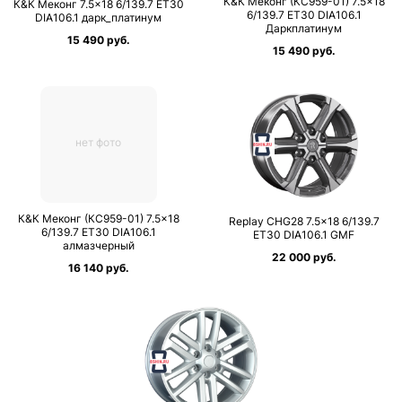
К&К Меконг (КС959-01) 7.5×18
К&К Меконг 7.5×18 6/139.7 ET30
6/139.7 ET30 DIA106.1
DIA106.1 дарк_платинум
Даркплатинум
15 490 руб.
15 490 руб.
нет фото
К&К Меконг (КС959-01) 7.5×18
Replay CHG28 7.5×18 6/139.7
6/139.7 ET30 DIA106.1
ET30 DIA106.1 GMF
алмазчерный
22 000 руб.
16 140 руб.