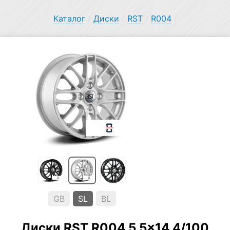
Каталог
/
Диски
/
RST
/
R004
/
GB
SL
BL
Диски RST R004 5.5×14 4/100