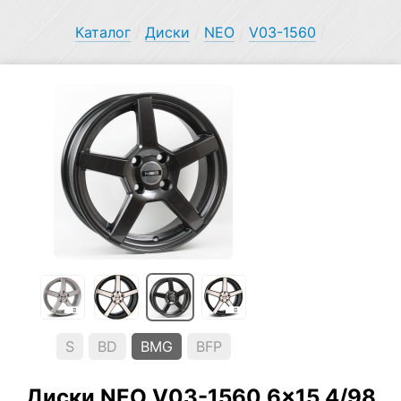
Каталог
/
Диски
/
NEO
/
V03-1560
/
S
BD
BMG
BFP
Диски NEO V03-1560 6×15 4/98