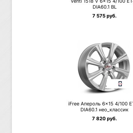
Venti 1518 V 6×15 4/100 E
DIA60.1 BL
7 575 руб.
iFree Апероль 6×15 4/100 
DIA60.1 нео_классик
7 820 руб.