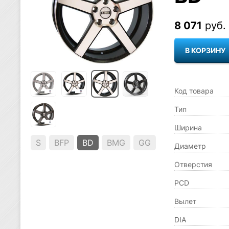
8 071
руб.
Код товара
Тип
Ширина
S
BFP
BD
BMG
GG
Диаметр
Отверстия
PCD
Вылет
DIA