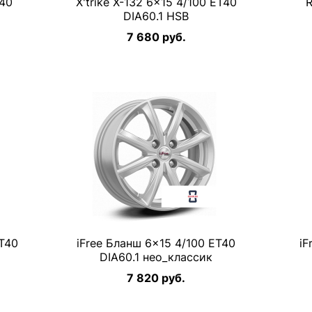
T40
X'trike X-132 6×15 4/100 ET40
R
DIA60.1 HSB
7 680 руб.
ET40
iFree Бланш 6×15 4/100 ET40
iF
DIA60.1 нео_классик
7 820 руб.