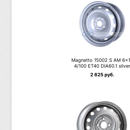
Magnetto 15002 S AM 6×
4/100 ET40 DIA60.1 silve
2 625 руб.