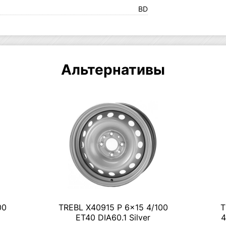
BD
Альтернативы
00
TREBL X40915 P 6×15 4/100
Т
ET40 DIA60.1 Silver
4