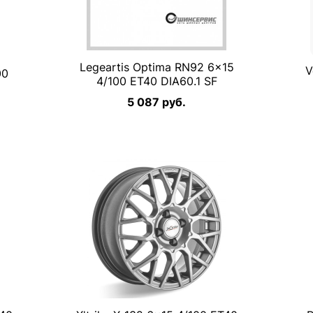
Legeartis Optima RN92 6×15
V
00
4/100 ET40 DIA60.1 SF
5 087 руб.