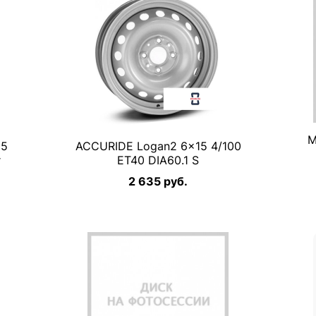
M
15
ACCURIDE Logan2 6×15 4/100
r
ET40 DIA60.1 S
2 635 руб.