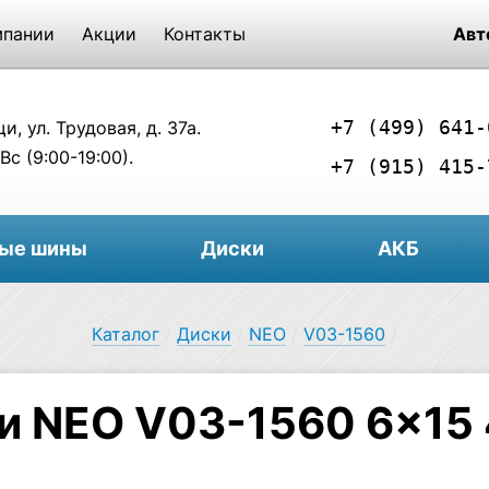
мпании
Акции
Контакты
Авт
+7 (499) 641-
, ул. Трудовая, д. 37а.
Вс (9:00-19:00).
+7 (915) 415-
вые шины
Диски
АКБ
Каталог
/
Диски
/
NEO
/
V03-1560
/
и NEO V03-1560 6×15 