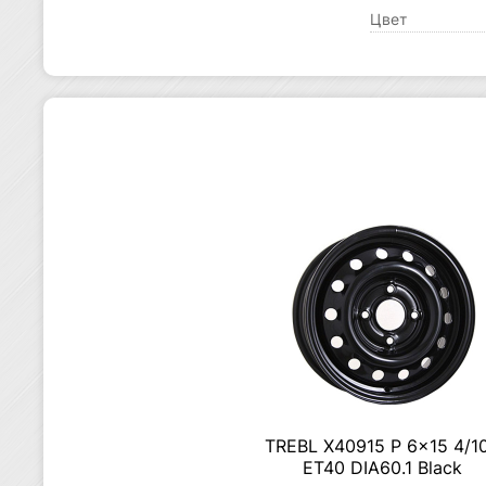
Цвет
TREBL X40915 P 6×15 4/1
ET40 DIA60.1 Black