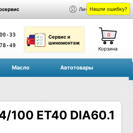
Нашли ошибку?
осервис
Личный кабинет
00-33
0
Сервис и
шиномонтаж
78-49
Корзина
Масло
Автотовары
4/100 ET40 DIA60.1