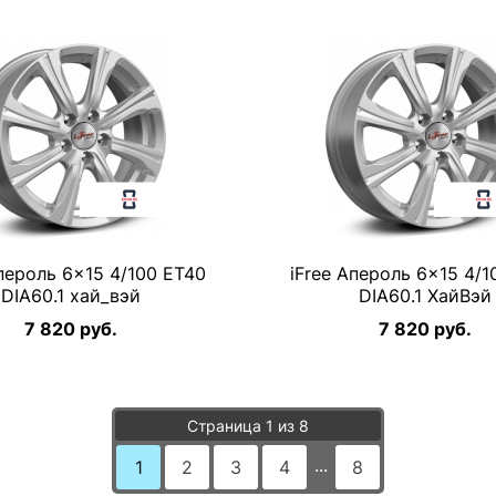
Апероль 6×15 4/100 ET40
iFree Апероль 6×15 4/1
DIA60.1 хай_вэй
DIA60.1 ХайВэй
7 820 руб.
7 820 руб.
Страница 1 из 8
...
1
2
3
4
8