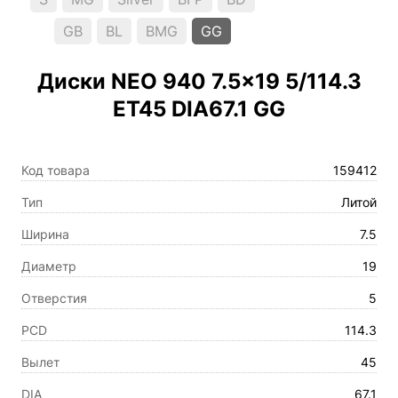
GB
BL
BMG
GG
Диски NEO 940 7.5×19 5/114.3
ET45 DIA67.1 GG
Код товара
159412
Тип
Литой
Ширина
7.5
Диаметр
19
Отверстия
5
PCD
114.3
Вылет
45
DIA
67.1