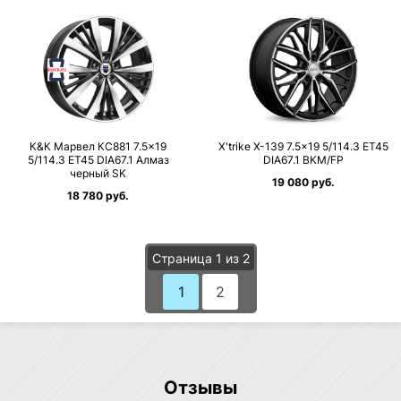
К&К Марвел КС881 7.5×19
X'trike X-139 7.5×19 5/114.3 ET45
5/114.3 ET45 DIA67.1 Алмаз
DIA67.1 BKM/FP
черный SK
19 080 руб.
18 780 руб.
Страница 1 из 2
1
2
Отзывы