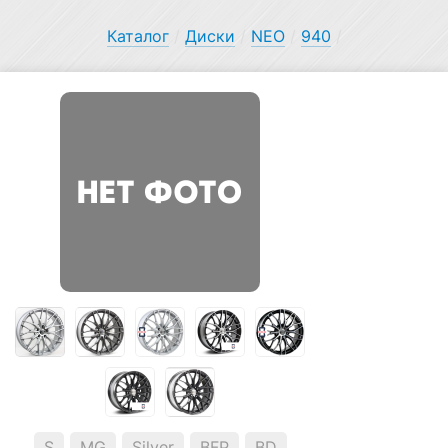
Каталог
/
Диски
/
NEO
/
940
/
S
MG
Silver
BFP
BD