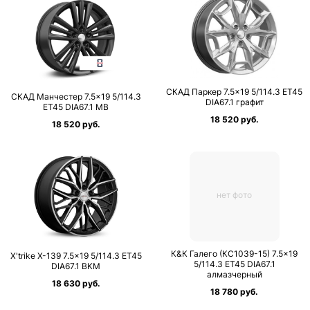
СКАД Паркер 7.5×19 5/114.3 ET45
СКАД Манчестер 7.5×19 5/114.3
DIA67.1 графит
ET45 DIA67.1 MB
18 520 руб.
18 520 руб.
нет фото
К&К Галего (КС1039-15) 7.5×19
X'trike X-139 7.5×19 5/114.3 ET45
5/114.3 ET45 DIA67.1
DIA67.1 BKM
алмазчерный
18 630 руб.
18 780 руб.