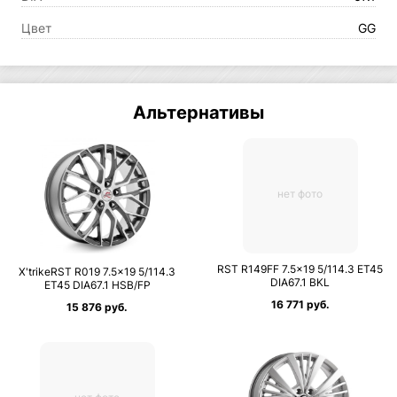
Цвет
GG
Альтернативы
нет фото
RST R149FF 7.5×19 5/114.3 ET45
X'trikeRST R019 7.5×19 5/114.3
DIA67.1 BKL
ET45 DIA67.1 HSB/FP
16 771 руб.
15 876 руб.