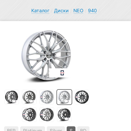
Каталог
/
Диски
/
NEO
/
940
/
BFP
Platinum
Silver
S
BD