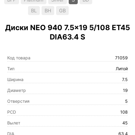
BL
BH
GB
Диски NEO 940 7.5×19 5/108 ET45
DIA63.4 S
Код товара
71059
Тип
Литой
Ширина
7.5
Диаметр
19
Отверстия
5
PCD
108
Вылет
45
DIA
63.4