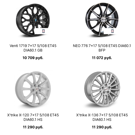
Venti 1719 7×17 5/108 ET45
NEO 776 7×17 5/108 ET45 DIA60.1
DIA60.1 GB
BFP
10 709 руб.
11 072 руб.
X'trike X-120 7×17 5/108 ET45
X'trike X-136 7×17 5/108 ET45
DIA60.1 HS
DIA60.1 HS
11 290 руб.
11 290 руб.