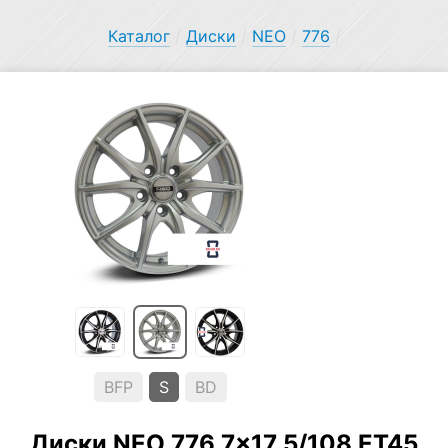
Каталог
/
Диски
/
NEO
/
776
/
BFP
S
BD
Диски NEO 776 7×17 5/108 ET45