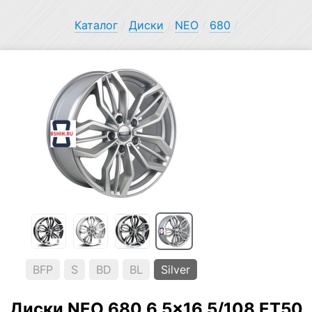
Каталог
/
Диски
/
NEO
/
680
/
BFP
S
BD
BL
Silver
Диски NEO 680 6.5×16 5/108 ET50