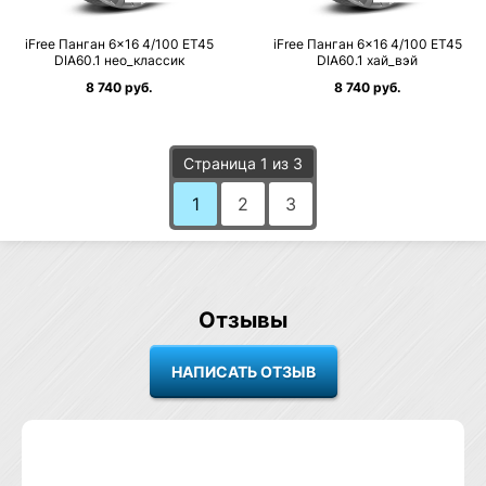
iFree Панган 6×16 4/100 ET45
iFree Панган 6×16 4/100 ET45
DIA60.1 нео_классик
DIA60.1 хай_вэй
8 740 руб.
8 740 руб.
Страница 1 из 3
1
2
3
Отзывы