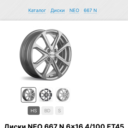
Каталог
/
Диски
/
NEO
/
667 N
/
HS
BD
S
Диски NEO 667 N 6×16 4/100 ET45