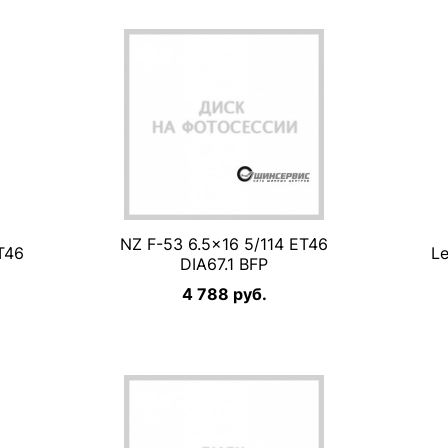
NZ F-53 6.5×16 5/114 ET46
T46
Le
DIA67.1 BFP
4 788 руб.