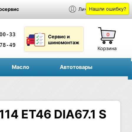
Нашли ошибку?
осервис
Личный кабинет
00-33
0
Сервис и
шиномонтаж
78-49
Корзина
Масло
Автотовары
114 ET46 DIA67.1 S