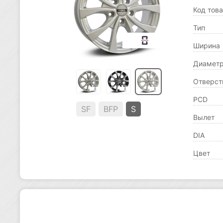
Код тов
Тип
Ширина
Диамет
Отверст
PCD
SF
BFP
S
Вылет
DIA
Цвет