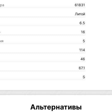
ара
61831
Литой
6.5
р
16
ия
5
114
46
67.1
S
Альтернативы