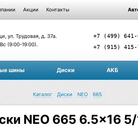
мпании
Акции
Контакты
Авт
+7 (499) 641-
, ул. Трудовая, д. 37а.
Вс (9:00-19:00).
+7 (915) 415-
вые шины
Диски
АКБ
Каталог
/
Диски
/
NEO
/
665
/
ски NEO 665 6.5×16 5/