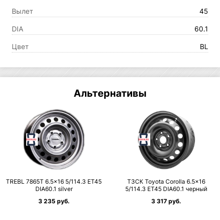
Вылет
45
DIA
60.1
Цвет
BL
Альтернативы
TREBL 7865T 6.5×16 5/114.3 ET45
ТЗСК Toyota Corolla 6.5×16
DIA60.1 silver
5/114.3 ET45 DIA60.1 черный
3 235 руб.
3 317 руб.