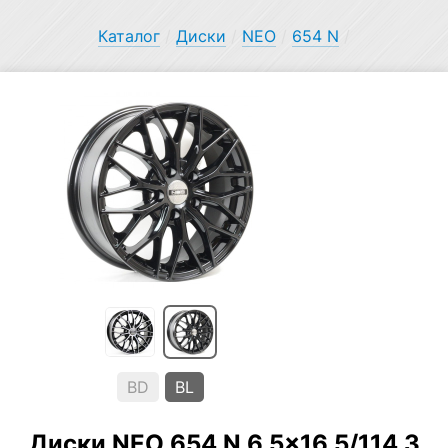
Каталог
/
Диски
/
NEO
/
654 N
/
BD
BL
Диски NEO 654 N 6.5×16 5/114.3