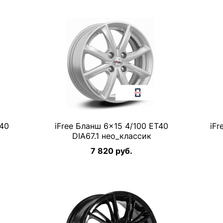
T40
iFree Бланш 6×15 4/100 ET40
iFr
DIA67.1 нео_классик
7 820 руб.