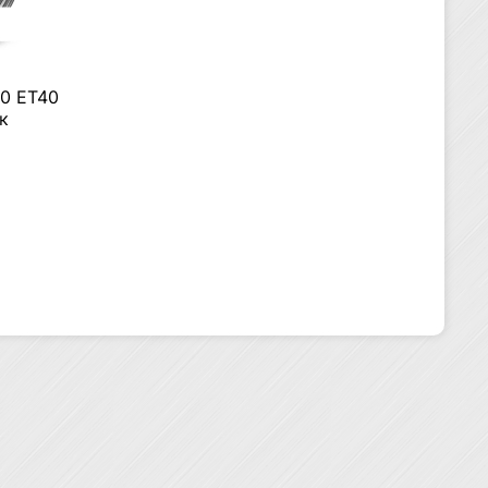
00 ET40
к