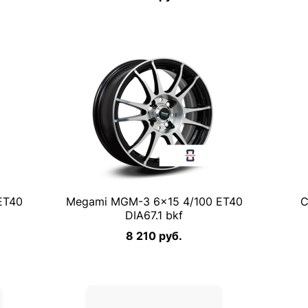
ET40
Megami MGM-3 6×15 4/100 ET40
C
DIA67.1 bkf
8 210 руб.