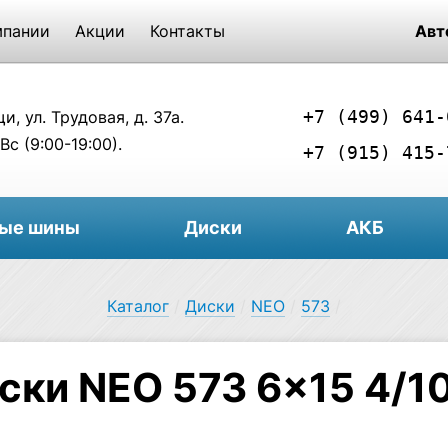
мпании
Акции
Контакты
Авт
+7 (499) 641-
, ул. Трудовая, д. 37а.
Вс (9:00-19:00).
+7 (915) 415-
вые шины
Диски
АКБ
Каталог
/
Диски
/
NEO
/
573
/
ски NEO 573 6×15 4/10