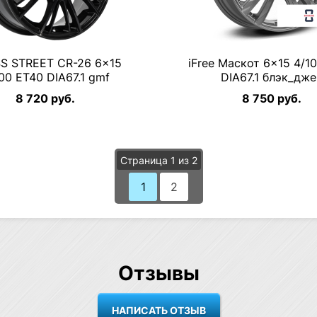
S STREET CR-26 6×15
iFree Маскот 6×15 4/1
00 ET40 DIA67.1 gmf
DIA67.1 блэк_дже
8 720 руб.
8 750 руб.
Страница 1 из 2
1
2
Отзывы