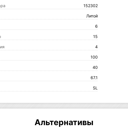
ара
152302
Литой
6
р
15
ия
4
100
40
67.1
SL
Альтернативы