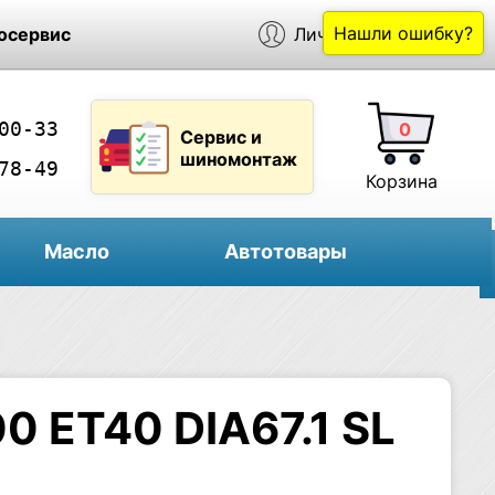
Нашли ошибку?
осервис
Личный кабинет
00-33
0
Сервис и
шиномонтаж
78-49
Корзина
Масло
Автотовары
0 ET40 DIA67.1 SL