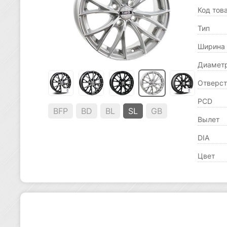
Код тов
Тип
Ширина
Диамет
Отверст
PCD
BFP
BD
BL
SL
GB
Вылет
DIA
Цвет