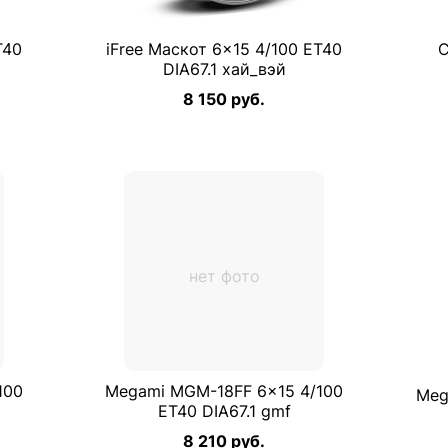
T40
iFree Маскот 6×15 4/100 ET40
C
DIA67.1 хай_вэй
8 150 руб.
нет фото
100
Megami MGM-18FF 6×15 4/100
Meg
ET40 DIA67.1 gmf
8 210 руб.