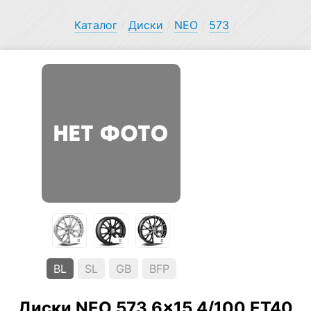
Каталог
/
Диски
/
NEO
/
573
/
BL
SL
GB
BFP
Диски NEO 573 6×15 4/100 ET40