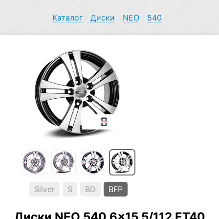
Каталог
/
Диски
/
NEO
/
540
/
Silver
S
BD
BFP
Диски NEO 540 6×15 5/112 ET40