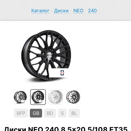
Каталог
/
Диски
/
NEO
/
240
/
BFP
GB
BD
S
BL
Диски NEO 240 8.5×20 5/108 ET35