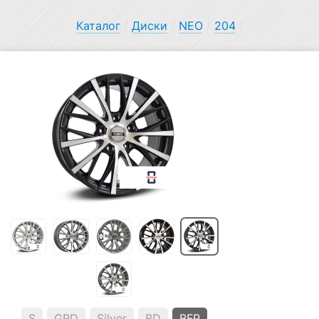
Каталог
/
Диски
/
NEO
/
204
/
S
GRD
Silver
BD
BFP