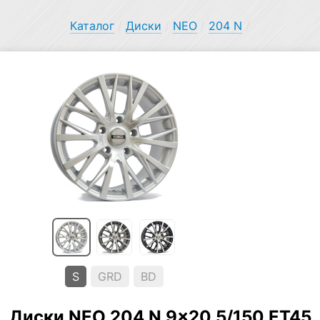
Каталог
/
Диски
/
NEO
/
204 N
/
S
GRD
BD
Диски NEO 204 N 9×20 5/150 ET45