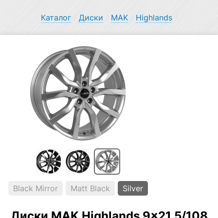
Каталог
/
Диски
/
MAK
/
Highlands
/
Black Mirror
Matt Black
Silver
Диски MAK Highlands 9×21 5/108