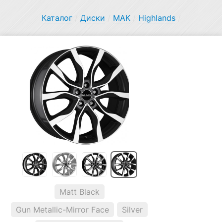
Каталог
/
Диски
/
MAK
/
Highlands
/
Matt Black
Gun Metallic-Mirror Face
Silver