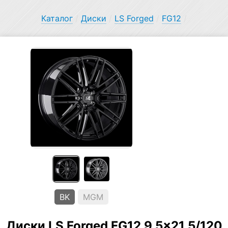
Каталог
/
Диски
/
LS Forged
/
FG12
/
BK
MGM
Диски LS Forged FG12 9.5×21 5/120