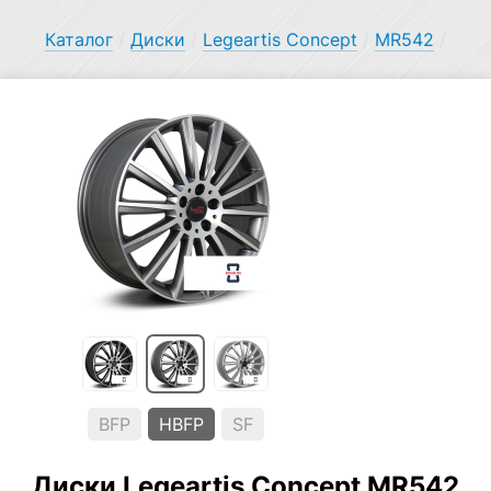
Каталог
/
Диски
/
Legeartis Concept
/
MR542
/
BFP
HBFP
SF
Диски Legeartis Concept MR542