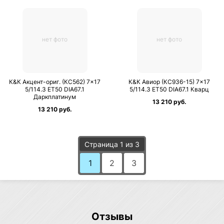
нет фото
нет фото
К&К Акцент-ориг. (КС562) 7×17
К&К Авиор (КС936-15) 7×17
5/114.3 ET50 DIA67.1
5/114.3 ET50 DIA67.1 Кварц
Даркплатинум
13 210 руб.
13 210 руб.
Страница 1 из 3
1
2
3
Отзывы