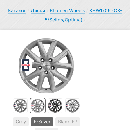
Каталог
/
Диски
/
Khomen Wheels
/
KHW1706 (CX-
5/Seltos/Optima)
/
Gray
F-Silver
Black-FP