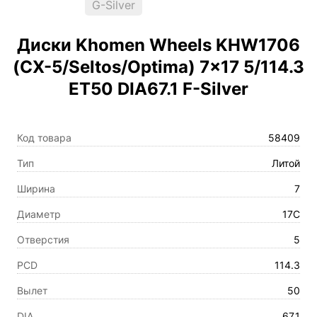
G-Silver
Диски Khomen Wheels KHW1706
(CX-5/Seltos/Optima) 7×17 5/114.3
ET50 DIA67.1 F-Silver
Код товара
58409
Тип
Литой
Ширина
7
Диаметр
17C
Отверстия
5
PCD
114.3
Вылет
50
DIA
67.1