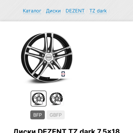
Каталог
/
Диски
/
DEZENT
/
TZ dark
/
BFP
GBFP
Диски DEZENT TZ dark 7.5×18