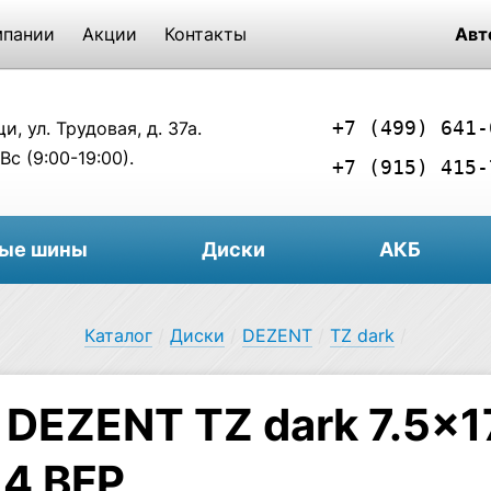
мпании
Акции
Контакты
Авт
+7 (499) 641-
, ул. Трудовая, д. 37а.
Вс (9:00-19:00).
+7 (915) 415-
вые шины
Диски
АКБ
Каталог
/
Диски
/
DEZENT
/
TZ dark
/
 DEZENT TZ dark 7.5×1
.4 BFP