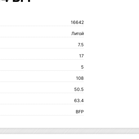
16642
Литой
7.5
17
5
108
50.5
63.4
BFP