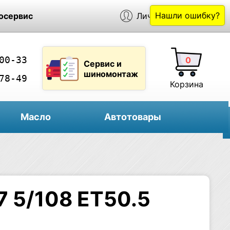
Нашли ошибку?
осервис
Личный кабинет
00-33
0
Сервис и
шиномонтаж
78-49
Корзина
Масло
Автотовары
7 5/108 ET50.5