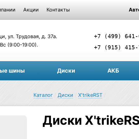
мпании
Акции
Контакты
Авт
+7 (499) 641-
, ул. Трудовая, д. 37а.
Вс (9:00-19:00).
+7 (915) 415-
вые шины
Диски
АКБ
Каталог
/
Диски
/
X'trikeRST
/
Диски X'trikeR