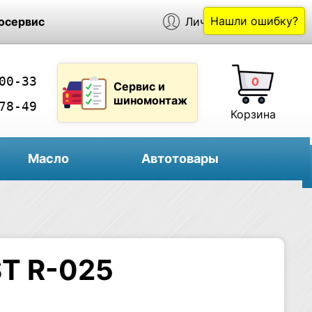
Нашли ошибку?
осервис
Личный кабинет
00-33
0
Сервис и
шиномонтаж
78-49
Корзина
Масло
Автотовары
ST R-025