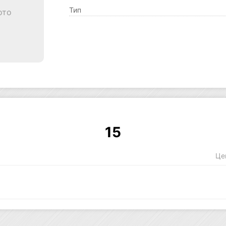
Тип
ото
15
Це