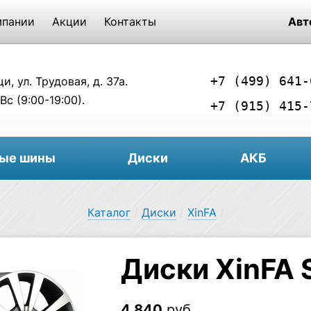
мпании
Акции
Контакты
Авт
+7 (499) 641-
, ул. Трудовая, д. 37а.
Вс (9:00-19:00).
+7 (915) 415-
вые шины
Диски
АКБ
Каталог
/
Диски
/
XinFA
/
Диски XinFA 
4 840
руб.