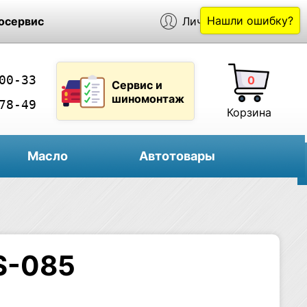
Нашли ошибку?
осервис
Личный кабинет
00-33
0
Сервис и
шиномонтаж
78-49
Корзина
Масло
Автотовары
S-085