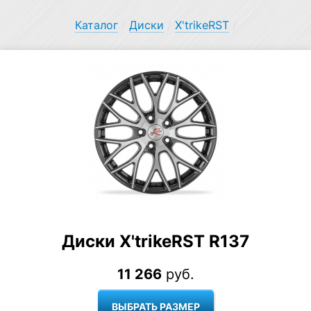
Каталог
/
Диски
/
X'trikeRST
/
Диски X'trikeRST R137
11 266
руб.
ВЫБРАТЬ РАЗМЕР