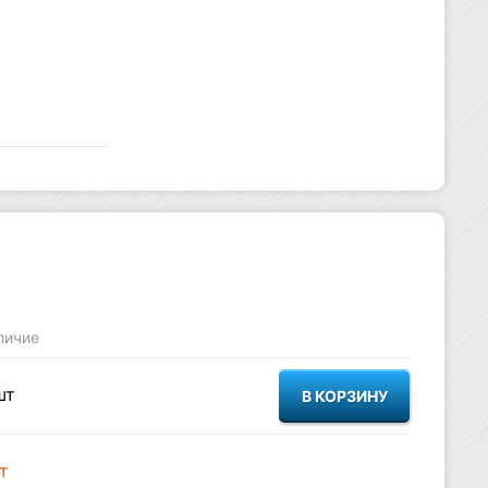
личие
шт
т