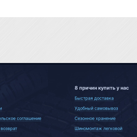
8 причин купить у нас
Быстрая доставка
и
Удобный самовывоз
ельское соглашение
Сезонное хранение
 возврат
Шиномонтаж легковой