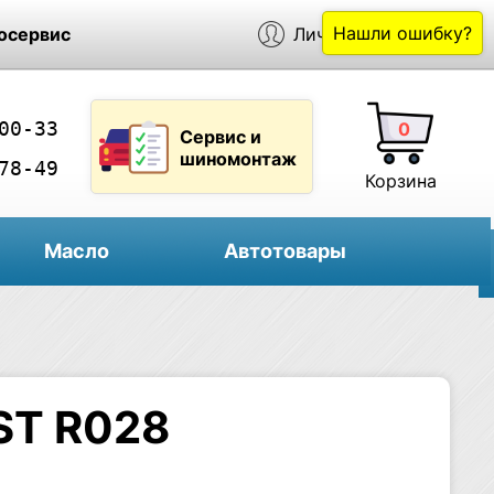
Нашли ошибку?
осервис
Личный кабинет
00-33
0
Сервис и
шиномонтаж
78-49
Корзина
Масло
Автотовары
RST R028