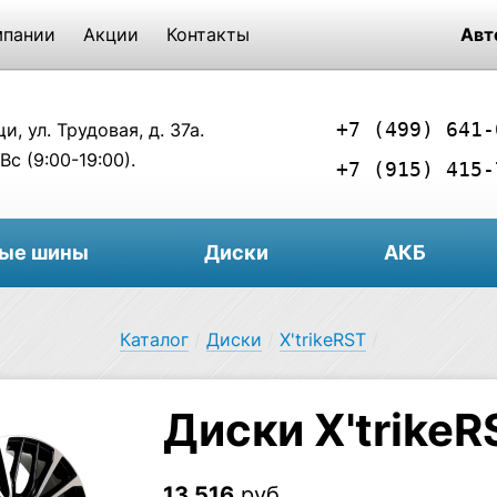
мпании
Акции
Контакты
Авт
+7 (499) 641-
, ул. Трудовая, д. 37а.
Вс (9:00-19:00).
+7 (915) 415-
вые шины
Диски
АКБ
Каталог
/
Диски
/
X'trikeRST
/
Диски X'trike
13 516
руб.