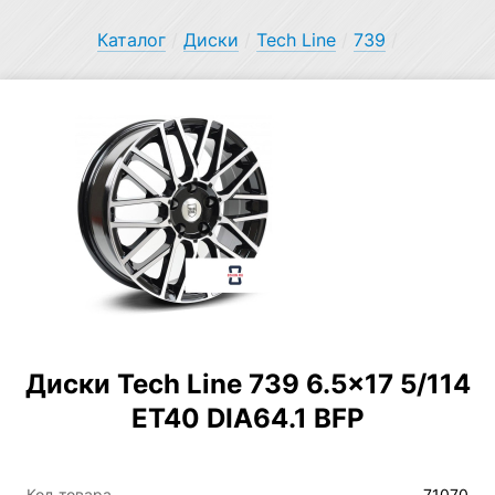
Каталог
/
Диски
/
Tech Line
/
739
/
Диски Tech Line 739 6.5×17 5/114
ET40 DIA64.1 BFP
Код товара
71070