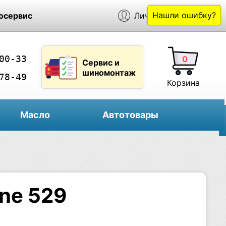
Нашли ошибку?
осервис
Личный кабинет
00-33
0
Сервис и
шиномонтаж
78-49
Корзина
Масло
Автотовары
ine 529