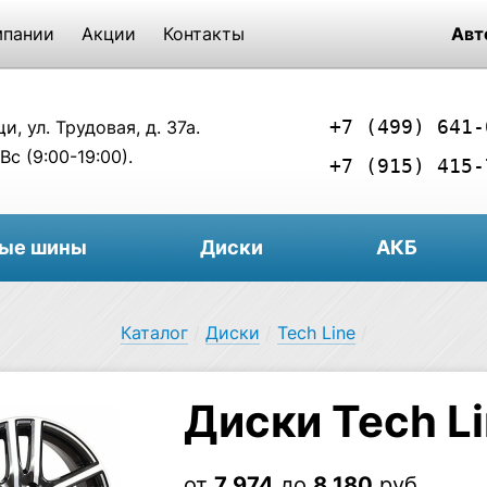
мпании
Акции
Контакты
Авт
+7 (499) 641-
, ул. Трудовая, д. 37а.
Вс (9:00-19:00).
+7 (915) 415-
вые шины
Диски
АКБ
Каталог
/
Диски
/
Tech Line
/
Диски Tech L
от
7 974
до
8 180
руб.