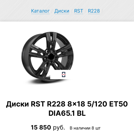
Каталог
/
Диски
/
RST
/
R228
/
Диски RST R228 8×18 5/120 ET50
DIA65.1 BL
15 850
руб.
В наличии 8 шт