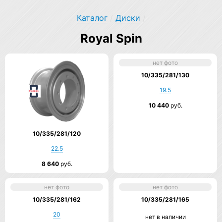
Каталог
/
Диски
/
Royal Spin
нет фото
10/335/281/130
19.5
10 440
руб.
10/335/281/120
22.5
8 640
руб.
нет фото
нет фото
10/335/281/162
10/335/281/165
20
нет в наличии