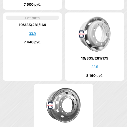
7 500
руб.
нет фото
10/335/281/169
22.5
7 440
руб.
10/335/281/175
22.5
8 160
руб.