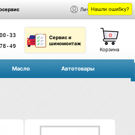
Нашли ошибку?
осервис
Личный кабинет
00-33
0
Сервис и
шиномонтаж
78-49
Корзина
Масло
Автотовары