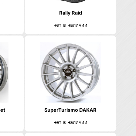
Rally Raid
нет в наличии
get
SuperTurismo DAKAR
нет в наличии