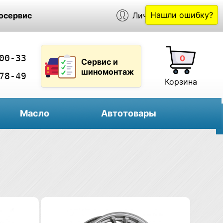
Нашли ошибку?
осервис
Личный кабинет
00-33
0
Сервис и
шиномонтаж
78-49
Корзина
Масло
Автотовары