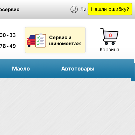
Нашли ошибку?
осервис
Личный кабинет
00-33
0
Сервис и
шиномонтаж
78-49
Корзина
Масло
Автотовары