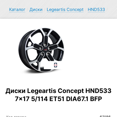
Каталог
/
Диски
/
Legeartis Concept
/
HND533
/
Диски Legeartis Concept HND533
7×17 5/114 ET51 DIA67.1 BFP
Код товара
62186